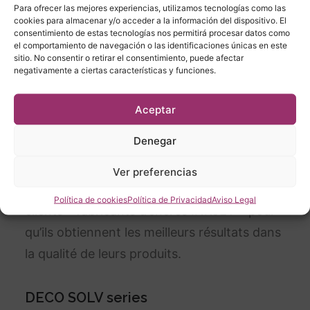
Para ofrecer las mejores experiencias, utilizamos tecnologías como las
cookies para almacenar y/o acceder a la información del dispositivo. El
consentimiento de estas tecnologías nos permitirá procesar datos como
el comportamiento de navegación o las identificaciones únicas en este
sitio. No consentir o retirar el consentimiento, puede afectar
DIGITAL PRINTING TECHNOLOGY
negativamente a ciertas características y funciones.
Les solvants et les additifs pour la
Aceptar
fabrication des encres Inkjet rencontrent la
Denegar
technologie la plus sophistiquée de
production et de contrôle. Notre R&D
Ver preferencias
optimise chaque formulation pour nos
Política de cookies
Política de Privacidad
Aviso Legal
clients – fabricants d’encres INKJET – pour
qu’ils obtiennent les meilleurs résultats dans
la qualité de leurs produits.
DECO SOLV series