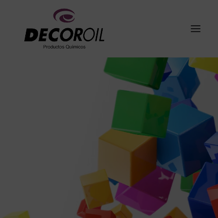
Qui Sommes Nous
Produits
I+D+i
Galeria
Grupo Cogullada
Contact
Français